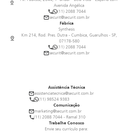
Isola
Avenida Angélica
(11) 2088 7044
ARMAZENAGEM
securit@securit.com.br
Fábrica
A40 Cadeira
Synthesis
Km 214, Rod. Pres. Dutra - Cumbica, Guarulhos - SP,
ASSENTOS
07178-580
(11) 2088 7044
securit@securit.com.br
Assistência Técnica
assistenciatecnica@securit.com.br
(11) 98524 9383
Comunicação
marketing@securit.com.br
(11) 2088 7044 - Ramal 310
Trabalhe Conosco
Envie seu currículo para: