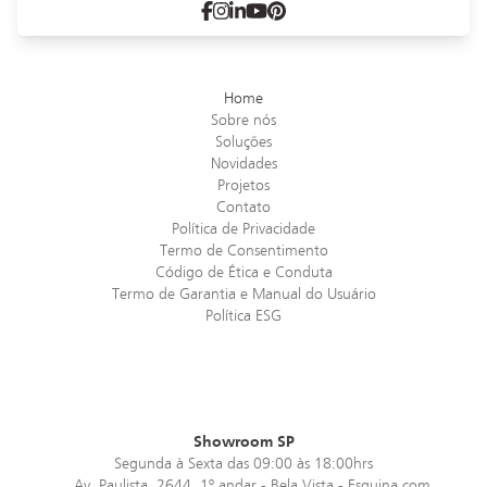
Indústria Alimentar
Por:
Paula Brauer
Home
Sobre nós
Soluções
Brasiliana
Novidades
ARMAZENAGEM | DIVISÓRIAS
Projetos
Contato
Política de Privacidade
A50
Termo de Consentimento
ASSENTOS
Código de Ética e Conduta
Termo de Garantia e Manual do Usuário
Política ESG
Telaio
ARMAZENAGEM
Reunião Multiuso
MESAS
Showroom SP
Segunda à Sexta das 09:00 às 18:00hrs
Av. Paulista, 2644, 1º andar - Bela Vista - Esquina com