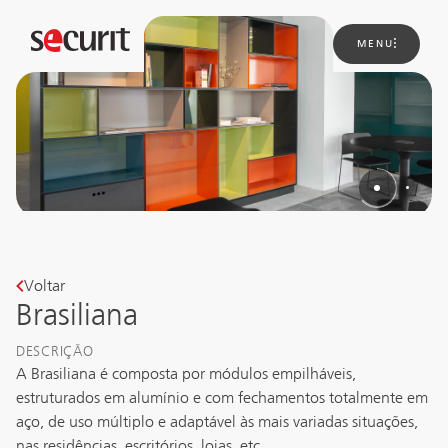
MENU
Sobre
nós
Soluções
Novidades
Projetos
Contato
Voltar
Brasiliana
DESCRIÇÃO
A Brasiliana é composta por módulos empilháveis, 
estruturados em alumínio e com fechamentos totalmente em 
aço, de uso múltiplo e adaptável às mais variadas situações, 
nas residências, escritórios, lojas, etc.
