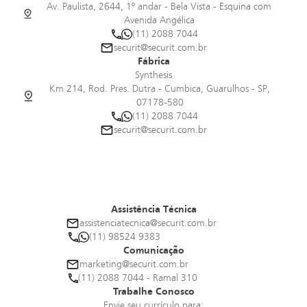
Av. Paulista, 2644, 1º andar - Bela Vista - Esquina com
Isola
Avenida Angélica
(11) 2088 7044
ARMAZENAGEM
securit@securit.com.br
Fábrica
A40 Cadeira
Synthesis
Km 214, Rod. Pres. Dutra - Cumbica, Guarulhos - SP,
ASSENTOS
07178-580
(11) 2088 7044
securit@securit.com.br
Assistência Técnica
assistenciatecnica@securit.com.br
(11) 98524 9383
Comunicação
marketing@securit.com.br
(11) 2088 7044 - Ramal 310
Trabalhe Conosco
Envie seu currículo para: