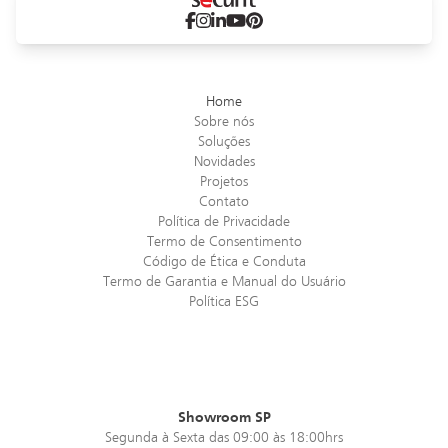
Indústria Alimentar
Por:
Paula Brauer
Home
Sobre nós
Soluções
Brasiliana
Novidades
ARMAZENAGEM | DIVISÓRIAS
Projetos
Contato
Política de Privacidade
A50
Termo de Consentimento
ASSENTOS
Código de Ética e Conduta
Termo de Garantia e Manual do Usuário
Política ESG
Telaio
ARMAZENAGEM
Reunião Multiuso
MESAS
Showroom SP
Segunda à Sexta das 09:00 às 18:00hrs