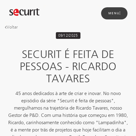
MENU
Voltar
09/12/2025
Sobre
nós
Soluções
SECURIT É FEITA DE
Novidades
Projetos
PESSOAS - RICARDO
Contato
TAVARES
45 anos dedicados à arte de criar e inovar. No novo
episódio da série "Securit é feita de pessoas",
mergulhamos na trajetória de Ricardo Tavares, nosso
Gestor de P&D. Com uma história que começou em 1980,
Ricardo, carinhosamente conhecido como "Lampadinha",
é a mente por trás de projetos que hoje facilitam o dia a