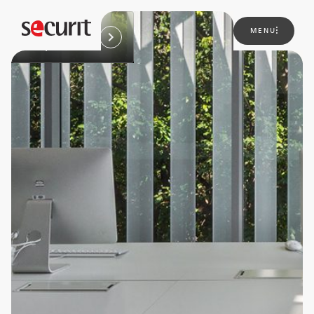
Ir para
MENU
Corporativos
Sobre
nós
Soluções
Novidades
Projetos
Contato