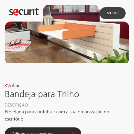
MENU
Sobre
nós
Soluções
Novidades
Projetos
Contato
Voltar
Bandeja para Trilho
DESCRIÇÃO
Projetada para contribuir com a sua organização no 
escritório.
Adicionar aos favoritos