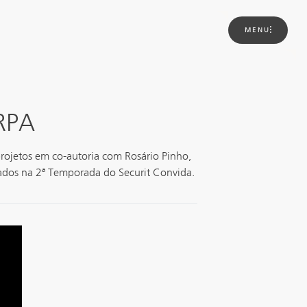
Sobre
Soluções
Novidad
MENU
nós
RPA
projetos em co-autoria com Rosário Pinho,
eados na 2ª Temporada do Securit Convida.