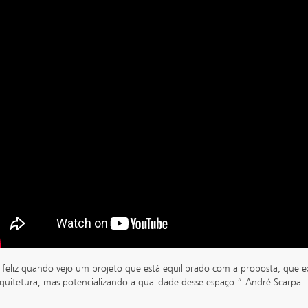
 feliz quando vejo um projeto que está equilibrado com a proposta, que ex
quitetura, mas potencializando a qualidade desse espaço.” André Scarpa.