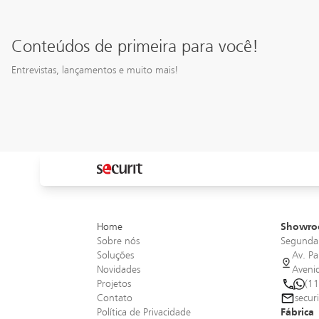
Conteúdos de primeira para você!
Entrevistas, lançamentos e muito mais!
Securit é feita de
Saint Pau
30/07/2026
14/07/2026
Securit na Casa Vila
Securit é 
10/02/2026
09/12/2025
pessoas - Chica
Negócios 
Madalena com Pedro
pessoas -
Nitsche
Tavares
Home
Showro
Sobre nós
Segunda 
Soluções
Av. Pa
Novidades
Aveni
Projetos
(1
Contato
secur
Política de Privacidade
Fábrica