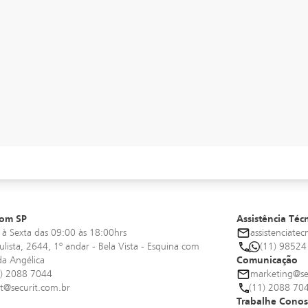
l Escola De
Projeto Ceci Reichstul 
12/06/2026
feita de
& Securit
Securit
 Ricardo
om SP
Assistência Téc
à Sexta das 09:00 às 18:00hrs
assistenciate
ulista, 2644, 1º andar - Bela Vista - Esquina com
(11) 98524
da Angélica
Comunicação
1) 2088 7044
marketing@se
it@securit.com.br
(11) 2088 70
Trabalhe Cono