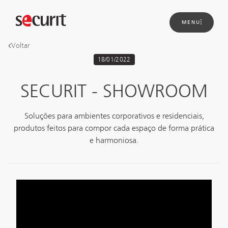
MENU
Voltar
18/01/2022
Sobre
nós
Soluções
SECURIT - SHOWROOM
Novidades
Projetos
Contato
Soluções para ambientes corporativos e residenciais,
produtos feitos para compor cada espaço de forma prática
e harmoniosa.